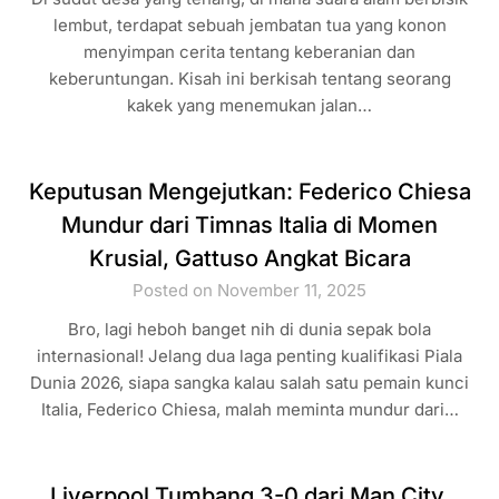
lembut, terdapat sebuah jembatan tua yang konon
menyimpan cerita tentang keberanian dan
keberuntungan. Kisah ini berkisah tentang seorang
kakek yang menemukan jalan…
Keputusan Mengejutkan: Federico Chiesa
Mundur dari Timnas Italia di Momen
Krusial, Gattuso Angkat Bicara
Posted on November 11, 2025
Bro, lagi heboh banget nih di dunia sepak bola
internasional! Jelang dua laga penting kualifikasi Piala
Dunia 2026, siapa sangka kalau salah satu pemain kunci
Italia, Federico Chiesa, malah meminta mundur dari…
Liverpool Tumbang 3-0 dari Man City,