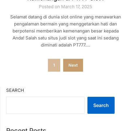
Posted on March 17, 2025
Selamat datang di dunia slot online yang menawarkan
pengalaman bermain yang menggetarkan hati dan
berpotensi memberikan kemenangan besar kepada
Anda! Salah satu situs judi slot yang saat ini sedang
diminati adalah PT777….
Posts
1
Next
pagination
SEARCH
Search
Recent Posts