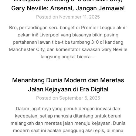
Gary Neville: Arsenal, Jangan Jemawa!
Posted on November 11, 2025
Bro, pertandingan seru banget di Premier League akhir
pekan ini! Liverpool yang biasanya bikin pusing
pertahanan lawan tiba-tiba tumbang 3-0 di kandang
Manchester City, dan komentator kawakan Gary Neville
langsung angkat bicara….
Menantang Dunia Modern dan Meretas
Jalan Kejayaan di Era Digital
Posted on September 6, 2025
Dalam jagat raya yang penuh dengan inovasi dan
kecepatan, setiap manusia ditantang untuk berani
melangkah dan meretas jalan menuju kejayaan. Dunia
modern saat ini adalah panggung aksi epik, di mana