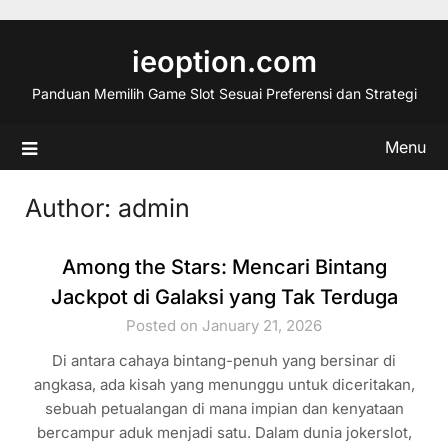
Skip
to
ieoption.com
content
Panduan Memilih Game Slot Sesuai Preferensi dan Strategi
Menu
Author:
admin
Among the Stars: Mencari Bintang
Jackpot di Galaksi yang Tak Terduga
Posted on January 21, 2026
Di antara cahaya bintang-penuh yang bersinar di
angkasa, ada kisah yang menunggu untuk diceritakan,
sebuah petualangan di mana impian dan kenyataan
bercampur aduk menjadi satu. Dalam dunia jokerslot,